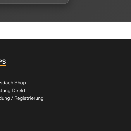
PS
s
ssdach Shop
tung-Direkt
ung / Registrierung