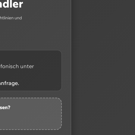
ndler
htlinien und
efonisch unter
anfrage.
ssen?