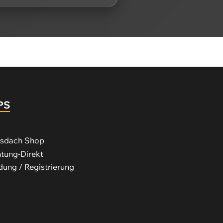
PS
s
ssdach Shop
tung-Direkt
ung / Registrierung