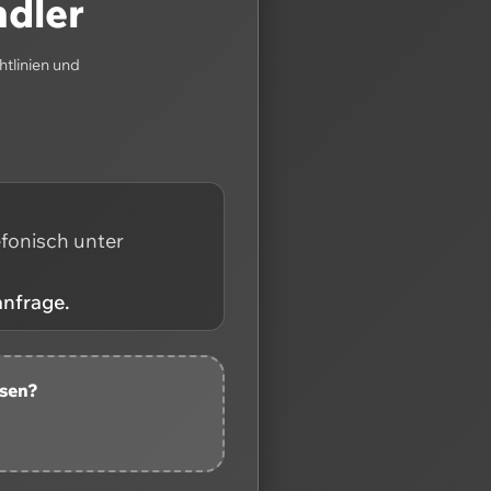
ndler
htlinien und
efonisch unter
anfrage.
ssen?