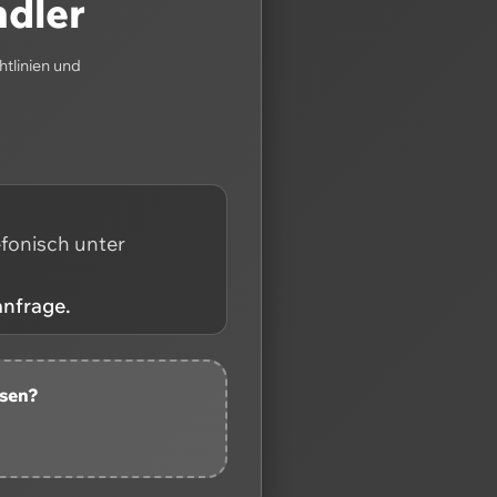
ndler
htlinien und
efonisch unter
anfrage.
ssen?