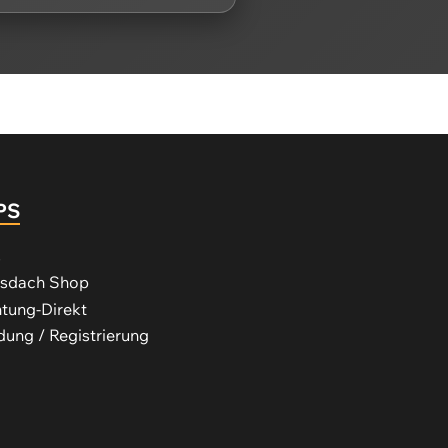
PS
s
ssdach Shop
tung-Direkt
ung / Registrierung